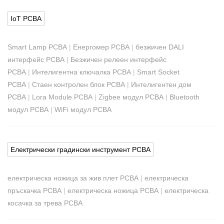
IoT PCBA
Smart Lamp PCBA
|
Енергомер PCBA
|
безжичен DALI
интерфейс PCBA
|
Безжичен релеен интерфейс
PCBA
|
Интелигентна ключалка PCBA
|
Smart Socket
PCBA
|
Стаен контролен блок PCBA
|
Интелигентен дом
PCBA
|
Lora Module PCBA
|
Zigbee модул PCBA
|
Bluetooth
модул PCBA
|
WiFi модул PCBA
Електрически градински инструмент PCBA
електрическа ножица за жив плет PCBA
|
електрическа
пръскачка PCBA
|
електрическа ножица PCBA
|
електрическа
косачка за трева PCBA