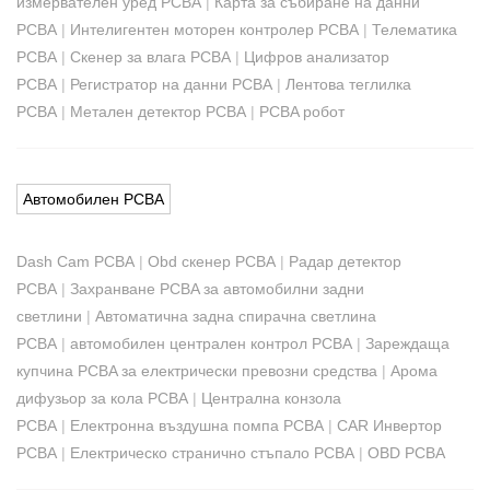
измервателен уред PCBA
|
Карта за събиране на данни
PCBA
|
Интелигентен моторен контролер PCBA
|
Телематика
PCBA
|
Скенер за влага PCBA
|
Цифров анализатор
PCBA
|
Регистратор на данни PCBA
|
Лентова теглилка
PCBA
|
Метален детектор PCBA
|
PCBA робот
Автомобилен PCBA
Dash Cam PCBA
|
Obd скенер PCBA
|
Радар детектор
PCBA
|
Захранване PCBA за автомобилни задни
светлини
|
Автоматична задна спирачна светлина
PCBA
|
автомобилен централен контрол PCBA
|
Зареждаща
купчина PCBA за електрически превозни средства
|
Арома
дифузьор за кола PCBA
|
Централна конзола
PCBA
|
Електронна въздушна помпа PCBA
|
CAR Инвертор
PCBA
|
Електрическо странично стъпало PCBA
|
OBD PCBA