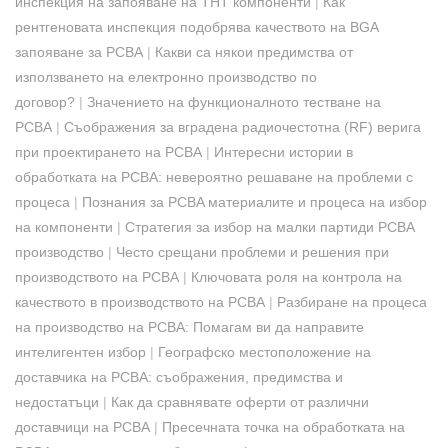
инспекция на запояване на THT компоненти
|
Как
рентгеновата инспекция подобрява качеството на BGA
запояване за PCBA
|
Какви са някои предимства от
използването на електронно производство по
договор?
|
Значението на функционалното тестване на
PCBA
|
Съображения за вградена радиочестотна (RF) верига
при проектирането на PCBA
|
Интересни истории в
обработката на PCBA: невероятно решаване на проблеми с
процеса
|
Познания за PCBA материалите и процеса на избор
на компоненти
|
Стратегия за избор на малки партиди PCBA
производство
|
Често срещани проблеми и решения при
производството на PCBA
|
Ключовата роля на контрола на
качеството в производството на PCBA
|
Разбиране на процеса
на производство на PCBA: Помагам ви да направите
интелигентен избор
|
Географско местоположение на
доставчика на PCBA: съображения, предимства и
недостатъци
|
Как да сравнявате оферти от различни
доставчици на PCBA
|
Пресечната точка на обработката на