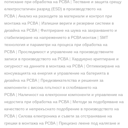
потискане при обработка на PCBA
|
Тестване и защита срещу
електростатичен разряд (ESD) в производството на
PCBA
|
Анализ на разходите за материали и контрол при
монтажа на PCBA
|
Излишни вериги и резервни системи в
дизайна на PCBA
|
Филтриране на шума на захранването и
стабилизиране на напрежението в PCBA монтаж
|
SMT
технология и параметри на процеса при обработка на
PCBA
|
Проследимост и управление на производствените
записи в производството на PCBA
|
Хардуерно криптиране и
сигурност на данните в монтажа на PCBA
|
Оптимизиране на
консумацията на енергия и управление на батерията в
дизайна на PCBA
|
Предизвикателства и решения за
компоненти с висока плътност в сглобяването на
PCBA
|
Наличност на електронни компоненти и управление на
недостига при обработка на PCBA
|
Методи за подобряване на
качеството и непрекъснато подобрение в производството на
PCBA
|
Силова електроника и съвети за отстраняване на
грешки в монтажа на PCBA
|
Прецизно леене под налягане и