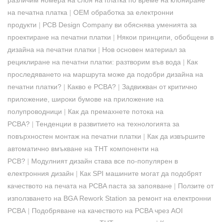
на печатна платка
|
OEM обработка за електронни
продукти
|
PCB Design Company ви обяснява уменията за
проектиране на печатни платки
|
​Някои принципи, обобщени в
дизайна на печатни платки
|
Нов основен материал за
рециклиране на печатни платки: разтворим във вода
|
Как
проследяването на маршрута може да подобри дизайна на
печатни платки?
|
Какво е PCBA?
|
Задвижван от критично
приложение, широки бумове на приложение на
полупроводници
|
Как да премахнете потока на
PCBA?
|
Тенденции в развитието на технологията за
повърхностен монтаж на печатни платки
|
Как да извършите
автоматично вмъкване на THT компоненти на
PCB?
|
Модулният дизайн става все по-популярен в
електронния дизайн
|
Как SPI машините могат да подобрят
качеството на печата на PCBA паста за запояване
|
Ползите от
използването на BGA Rework Station за ремонт на електронни
PCBA
|
Подобряване на качеството на PCBA чрез AOI