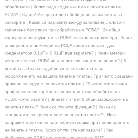
обработката
|
Колко вида подложки има в печатни платки
PCBA?
|
Супер! Изчерпателно обобщение на знанията за
сензорите
|
Какви са разликите между запояване с олово и
запояване без олово при обработка на PCBA?
|
24 общи
хардуерни инструменти за PCBA електронни инженери
|
Защо
електронните инженери на PCBA винаги поставят два
кондензатора 0.1uF и 0.01uF във веригата?
|
Какви методи
често използват PCBA инженерите за защита на вериги?
|
6
детайла за бързо подобряване на качеството на
оформлението на вашата печатна платка
|
Три често срещани
причини за падане на печатни платки
|
26 често използвани
професионални термина в индустрията за обработка на
PCBA, колко знаете?
|
Знаете ли тези 8 общи маркировки на
печатни платки? Какви са техните функции?
|
Какви са
стандартите за проектиране на печатни платки?
|
Нека
направим преглед на най-честите грешки при проектирането
на печатни платки. Колко от тях сте направили?
|
Как
фабриката за PCBA гарантира точността на SMT