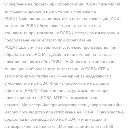
управление на проекти при обработка на PCBA
|
Технология
за машинно зрение и приложения в монтажа на
PCBA
|
Технология за автоматична оптична инспекция (AOI) в
монтаж на PCBA
|
Безопасност и съответствие със
стандартите при монтажа на PCBA
|
Методи за измерване и
подобряване на качеството при обработка на
PCBA
|
Екологични практики и устойчиво производство при
обработката на PCBA
|
Дизайн и приложение на гъвкава
електронна платка (Flex PCB).
|
Най-новите технологични
тенденции в оборудването за тестване на PCBA: ATE и
автоматизирано тестване
|
Инженеринг за надеждност в
сглобяването на PCBA: Анализ на режимите на отказ и
ефектите (FMEA)
|
Проектиране за удължен живот при
производството на PCBA: MTBF и възможност за
ремонт
|
Малкосерийно производство срещу широкомащабно
масово производство при сглобяване на PCBA
|
Повърхностна
обработка в производството на PCBA: метализация и
антикорозионна обработка
|
Методи за потискане на EMI