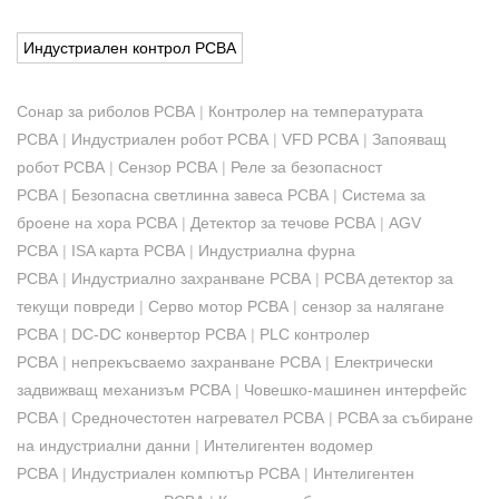
Индустриален контрол PCBA
Сонар за риболов PCBA
|
Контролер на температурата
PCBA
|
Индустриален робот PCBA
|
VFD PCBA
|
Запояващ
робот PCBA
|
Сензор PCBA
|
Реле за безопасност
PCBA
|
Безопасна светлинна завеса PCBA
|
Система за
броене на хора PCBA
|
Детектор за течове PCBA
|
AGV
PCBA
|
ISA карта PCBA
|
Индустриална фурна
PCBA
|
Индустриално захранване PCBA
|
PCBA детектор за
текущи повреди
|
Серво мотор PCBA
|
сензор за налягане
PCBA
|
DC-DC конвертор PCBA
|
PLC контролер
PCBA
|
непрекъсваемо захранване PCBA
|
Електрически
задвижващ механизъм PCBA
|
Човешко-машинен интерфейс
PCBA
|
Средночестотен нагревател PCBA
|
PCBA за събиране
на индустриални данни
|
Интелигентен водомер
PCBA
|
Индустриален компютър PCBA
|
Интелигентен