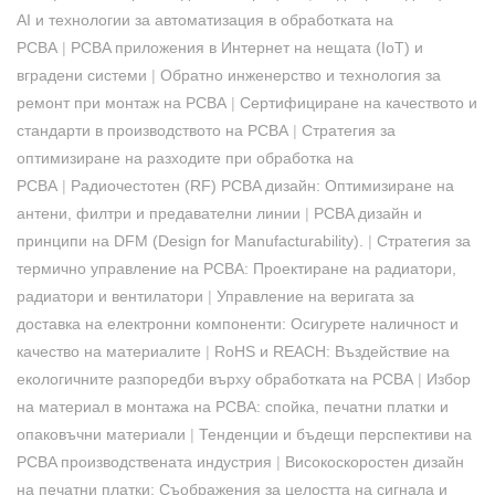
AI и технологии за автоматизация в обработката на
PCBA
|
PCBA приложения в Интернет на нещата (IoT) и
вградени системи
|
Обратно инженерство и технология за
ремонт при монтаж на PCBA
|
Сертифициране на качеството и
стандарти в производството на PCBA
|
Стратегия за
оптимизиране на разходите при обработка на
PCBA
|
Радиочестотен (RF) PCBA дизайн: Оптимизиране на
антени, филтри и предавателни линии
|
PCBA дизайн и
принципи на DFM (Design for Manufacturability).
|
Стратегия за
термично управление на PCBA: Проектиране на радиатори,
радиатори и вентилатори
|
Управление на веригата за
доставка на електронни компоненти: Осигурете наличност и
качество на материалите
|
RoHS и REACH: Въздействие на
екологичните разпоредби върху обработката на PCBA
|
Избор
на материал в монтажа на PCBA: спойка, печатни платки и
опаковъчни материали
|
Тенденции и бъдещи перспективи на
PCBA производствената индустрия
|
Високоскоростен дизайн
на печатни платки: Съображения за целостта на сигнала и