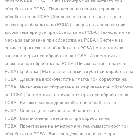
обработка на PCBA
|
Точки за контрол на качеството при
обработка на PCBA
|
Приложение на нови материали в
обработката на PCBA
|
Запояване с препълване с горещ
въздух при обработка на PCBA
|
Процес на запояване при
висока температура при обработка на PCBA
|
Технология на
маска за запояване при обработка на PCBA
|
Система за
оптична проверка при обработка на PCBA
|
Антистатични
защитни мерки при обработка на PCBA
|
Антистатични
опаковки при обработка на PCBA
|
Високоволтови платки в
PCBA обработка
|
Материали с ниски загуби при обработка на
PCBA
|
Дизайн на високочестотна платка при обработка на
PCBA
|
Интелигентно оборудване за откриване при обработка
на PCBA
|
Автоматична оптична проверка при обработка на
PCBA
|
Високотемпературна спойка при обработка на
PCBA
|
Спояващо покритие при обработка на
PCBA
|
Безхалогенни материали при обработка на
PCBA
|
Проектиране на електромагнитна съвместимост при
обработка на PCBA
|
Високонадеждно запояване при