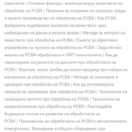
поръчките
|
Основни фактори, влияещи върху качеството на
обработка на PCBA
|
Практика за опазване на околната среда
и зелено производство на обработка на PCBA
|
Как PCBA
фабриките подобряват контрола на качеството чрез
наблюдение на данни в реално време
|
Методи за контрол на
качеството при обработка на PCBA
|
Съвети за ефективно
управление на проекти за обработка на PCBA
|
Задълбочен
анализ на PCBA обработката и SMT технологията
|
Как да
гарантираме сигурността на данните при обработката на
PCBA
|
Фактори, които трябва да имате предвид при избора на
материали за обработка на PCBA
|
Методи за изпитване и
проверка при обработка на PCBA
|
Как да оптимизирате
процеса на запояване при обработка на PCBA
|
Технология на
проводимо лепило при обработка на PCBA
|
Технология за
микрозапояване при обработка на PCBA
|
Разгледайте
бъдещата посока на развитие на обработката на
PCBA
|
Приложение на обработката на PCBA в автомобилната
електроника
|
Въведение в общото оборудване при