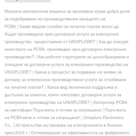
Малката автоматична машина за запояване играе добра роля
за подобряване на производствения капацитет на
PCBA
|
Какви видове сглобки на печатни платки могат да
бъдат произведени чрез договорни услуги за електронно
производство, предоставяни от UNIXPLORE?
|
Как да осигуря
качеството на PCBA, произведен чрез договорно електронно
производство?
|
Как работят структурите за ценообразуване и
плащане за договорни услуги за електронно производство на
UNIXPLORE?
|
Какъв е процесът за подаване на заявка за
договор за електронни производствени услуги за сглобяване
на печатни платки?
|
Какъв вид техническа поддръжка е
достъпна за клиенти, които използват договорни услуги за
електронно производство на UNIXPLORE?
|
Контролер PCBA
за светофари Поръчката е готова за изпращане
|
Поръчката
на PCBA вече е готова за изпращане!
|
Unixplore Electronics
Co., Ltd присъства на панаира на електрониката в Хонконг
през 2024 г
|
Оптимизиране на ефективността на фабричното