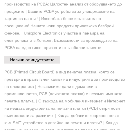
производство на PCBA: Цялостен анализ от оборудването до
процесите
|
Вашите PCBA устройства за унищожаване на
хартия са на път!
|
Изложбата беше изключително
посещавана! Нашите нови продукти привлякоха безброй
фенове.
|
Unixplore Electronics участва в панаира на
електрониката в Хонконг; Възможности за производство на
PCBA на едно гише, признати от глобални клиенти
Новини от индустрията
PCB (Printed Circuit Board) е вид печатна платка, която се
превърна в крайъгълен камък на индустрията за производство
на електроника
|
Независимо дали в дома или в
промишлеността, PCB (печатната платка) е незаменима като
печатна платка.
|
С възхода на мобилния интернет и Интернет
на нещата индустрията на печатни платки (PCB) откри нови
възможности за развитие.
|
Как да добавите копринен печат
към SMT устройства в дизайна на печатни платки?
|
Как да
различим номера на слоя на платка по време на клониране