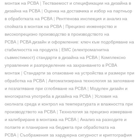
монтаж на PCBA
|
Тестваемост и спецификации на дизайна в
дизайна на PCBA
|
Оценка на доставчика и избор на партньор
в обработката на PCBA
|
Рентгенова инспекция и анализ на
спойката в монтаж на PCBA
|
Прецизно инженерство и
високопрецизно производство в производството на
PCBA
|
PCBA дизайн и оформление: ключ към подобряване на
стабилността на продукта
|
EMC (електромагнитна
съвместимост) стандарти в дизайна на PCBA
|
Комплексно
управление и разпределение на захранването в PCBA
монтаж
|
Стандарти за опаковане на устройства и размери при
обработка на PCBA
|
Автоматизирана технология за запояване
и позлатяване при сглобяване на PCBA
|
Модулен дизайн и
многократна употреба в дизайна на PCBA
|
Условия на
околната среда и контрол на температурата и влажността при
производството на PCBA
|
Технология за прецизно измерване
и калибриране в монтажа на PCBA
|
Анализ на разходите и
ползите и планиране на бюджета при обработката на
PCBA
|
Съображения за хардуерна сигурност и криптография