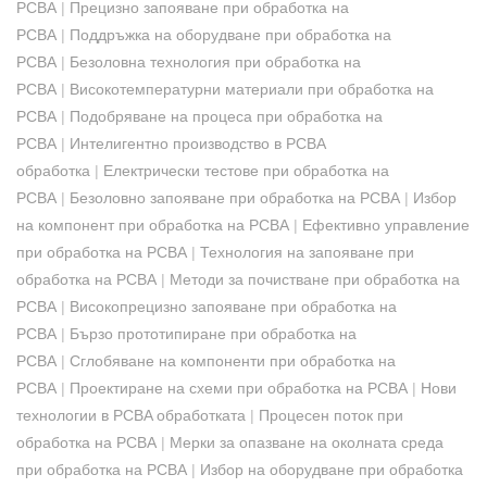
PCBA
|
Прецизно запояване при обработка на
PCBA
|
Поддръжка на оборудване при обработка на
PCBA
|
Безоловна технология при обработка на
PCBA
|
Високотемпературни материали при обработка на
PCBA
|
Подобряване на процеса при обработка на
PCBA
|
Интелигентно производство в PCBA
обработка
|
Електрически тестове при обработка на
PCBA
|
Безоловно запояване при обработка на PCBA
|
Избор
на компонент при обработка на PCBA
|
Ефективно управление
при обработка на PCBA
|
Технология на запояване при
обработка на PCBA
|
Методи за почистване при обработка на
PCBA
|
Високопрецизно запояване при обработка на
PCBA
|
Бързо прототипиране при обработка на
PCBA
|
Сглобяване на компоненти при обработка на
PCBA
|
Проектиране на схеми при обработка на PCBA
|
Нови
технологии в PCBA обработката
|
Процесен поток при
обработка на PCBA
|
Мерки за опазване на околната среда
при обработка на PCBA
|
Избор на оборудване при обработка