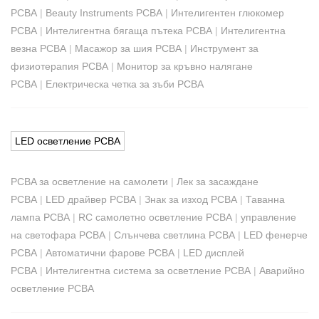
PCBA
|
Beauty Instruments PCBA
|
Интелигентен глюкомер
PCBA
|
Интелигентна бягаща пътека PCBA
|
Интелигентна
везна PCBA
|
Масажор за шия PCBA
|
Инструмент за
физиотерапия PCBA
|
Монитор за кръвно налягане
PCBA
|
Електрическа четка за зъби PCBA
LED осветление PCBA
PCBA за осветление на самолети
|
Лек за засаждане
PCBA
|
LED драйвер PCBA
|
Знак за изход PCBA
|
Таванна
лампа PCBA
|
RC самолетно осветление PCBA
|
управление
на светофара PCBA
|
Слънчева светлина PCBA
|
LED фенерче
PCBA
|
Автоматични фарове PCBA
|
LED дисплей
PCBA
|
Интелигентна система за осветление PCBA
|
Аварийно
осветление PCBA