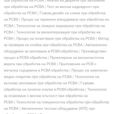
при обработка на PCBA
|
Анализ на дефекти при запояване
при обработка на PCBA
|
Тест за висока надеждност при
обработка на PCBA
|
Гъвкав дизайн на схема при обработка
на PCBA
|
Процес на термично втвърдяване при обработка на
PCBA
|
Технология за лазерно маркиране при обработка на
PCBA
|
Технология за миниатюризация при обработка на
PCBA
|
Процес на почистване при обработка на PCBA
|
Метод
за проверка на спойка при обработка на PCBA
|
Автоматично
оборудване за запояване в PCBA обработка
|
Производствен
процес в PCBA обработка
|
Проектиране на високочестотна
верига при обработка на PCBA
|
Приложение на PCB с
метална сърцевина в PCBA обработка
|
Процес на химическо
медно покритие при обработка на PCBA
|
Технология на
вълново запояване при обработка на PCBA
|
Гъвкава
обработка на печатни платки в PCBA обработка
|
Технология
за опаковане с висока плътност при обработка на
PCBA
|
Технология на повърхностна обработка при обработка
на PCBA
|
Автоматично тестово оборудване (ATE) при