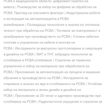
PCBA и медицинските области: цифровият пазител на
живота
|
Ръководство за избор на фабрика за обработка на
PCBA: Преглед на ключовите фактори
|
Индустриални роботи
и интеграция на автоматизацията в PCBA
асемблиране
|
Охлаждаща технология и анализ на топлинна
течност при обработка на PCBA
|
Тестване за повторяемост и
калибриране при производството на PCBA
|
Сложни кабелни
снопове и управление на кабели в монтаж на
PCBA
|
Инструменти за виртуално прототипиране и симулация
в дизайна на PCBA
|
SMT и THT хибридна технология за
сглобяване в PCBA сглобяване
|
Стратегии за термично
управление и избор на материали при обработката на
PCBA
|
Приложения за автоматизация на процеси и машинно
обучение в производството на PCBA
|
Инструменти за
откриване и анализ на звук в сглобяването на PCBA
|
Устойчив
избор на материали и зелен дизайн в дизайна на
PCBA
|
Приложения за 3D печат и адитивно производство при
сглобяване на PCBA
|
Радиочестотни смущения и стратегии за