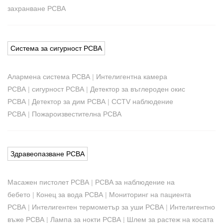
захранване PCBA
Система за сигурност PCBA
Алармена система PCBA
|
Интелигентна камера
PCBA
|
сигурност PCBA
|
Детектор за въглероден окис
PCBA
|
Детектор за дим PCBA
|
CCTV наблюдение
PCBA
|
Пожароизвестителна PCBA
Здравеопазване PCBA
Масажен пистолет PCBA
|
PCBA за наблюдение на
бебето
|
Конец за вода PCBA
|
Мониторинг на пациента
PCBA
|
Интелигентен термометър за уши PCBA
|
Интелигентно
въже PCBA
|
Лампа за нокти PCBA
|
Шлем за растеж на косата