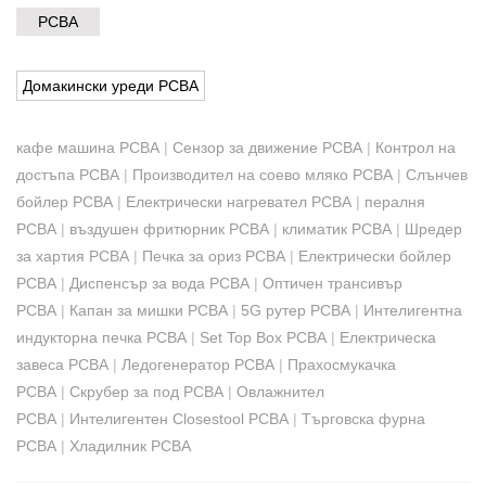
PCBA
Домакински уреди PCBA
кафе машина PCBA
|
Сензор за движение PCBA
|
Контрол на
достъпа PCBA
|
Производител на соево мляко PCBA
|
Слънчев
бойлер PCBA
|
Електрически нагревател PCBA
|
пералня
PCBA
|
въздушен фритюрник PCBA
|
климатик PCBA
|
Шредер
за хартия PCBA
|
Печка за ориз PCBA
|
Електрически бойлер
PCBA
|
Диспенсър за вода PCBA
|
Оптичен трансивър
PCBA
|
Капан за мишки PCBA
|
5G рутер PCBA
|
Интелигентна
индукторна печка PCBA
|
Set Top Box PCBA
|
Електрическа
завеса PCBA
|
Ледогенератор PCBA
|
Прахосмукачка
PCBA
|
Скрубер за под PCBA
|
Овлажнител
PCBA
|
Интелигентен Closestool PCBA
|
Търговска фурна
PCBA
|
Хладилник PCBA