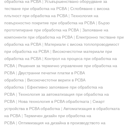
обработка на PCBA
|
Усъвършенствано оборудване за
тестване при обработка на PCBA
|
Сглобяване с висока
плътност при обработка на PCBA
|
Технология на
повърхностно покритие при обработка на PCBA
|
Бързо
прототипиране при обработка на PCBA
|
Запояване на
компоненти при обработка на PCBA
|
Електронно тестване при
обработка на PCBA
|
Материали с висока топлопроводимост
при обработка на PCBA
|
Високочестотни материали при
обработка на PCBA
|
Контрол на процеса при обработка на
PCBA
|
Решения за термично управление при обработка на
PCBA
|
Двустранни печатни платки в PCBA
обработка
|
Високочестотни вериги в PCBA
обработка
|
Ефективно запояване при обработка на
PCBA
|
Технология за автоматизация при обработка на
PCBA
|
Нова технология в PCBA обработката
|
Смарт
устройства в PCBA обработка
|
Автоматизация в обработката
на PCBA
|
Термичен дизайн при обработка на
PCBA
|
Оптимизация на дизайна в производството на