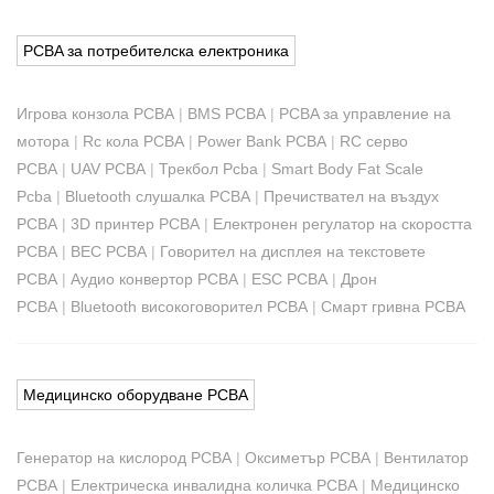
PCBA за потребителска електроника
Игрова конзола PCBA
|
BMS PCBA
|
PCBA за управление на
мотора
|
Rc кола PCBA
|
Power Bank PCBA
|
RC серво
PCBA
|
UAV PCBA
|
Трекбол Pcba
|
Smart Body Fat Scale
Pcba
|
Bluetooth слушалка PCBA
|
Пречиствател на въздух
PCBA
|
3D принтер PCBA
|
Електронен регулатор на скоростта
PCBA
|
BEC PCBA
|
Говорител на дисплея на текстовете
PCBA
|
Аудио конвертор PCBA
|
ESC PCBA
|
Дрон
PCBA
|
Bluetooth високоговорител PCBA
|
Смарт гривна PCBA
Медицинско оборудване PCBA
Генератор на кислород PCBA
|
Оксиметър PCBA
|
Вентилатор
PCBA
|
Електрическа инвалидна количка PCBA
|
Медицинско