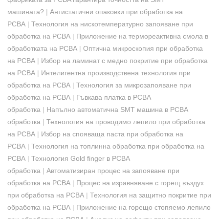
машината?
|
Антистатични опаковки при обработка на
PCBA
|
Технология на нискотемпературно запояване при
обработка на PCBA
|
Приложение на термореактивна смола в
обработката на PCBA
|
Оптична микроскопия при обработка
на PCBA
|
Избор на ламинат с медно покритие при обработка
на PCBA
|
Интелигентна производствена технология при
обработка на PCBA
|
Технология за микрозапояване при
обработка на PCBA
|
Гъвкава платка в PCBA
обработка
|
Напълно автоматична SMT машина в PCBA
обработка
|
Технология на проводимо лепило при обработка
на PCBA
|
Избор на спояваща паста при обработка на
PCBA
|
Технология на топлинна обработка при обработка на
PCBA
|
Технология Gold finger в PCBA
обработка
|
Автоматизиран процес на запояване при
обработка на PCBA
|
Процес на изравняване с горещ въздух
при обработка на PCBA
|
Технология на защитно покритие при
обработка на PCBA
|
Приложение на горещо стопяемо лепило