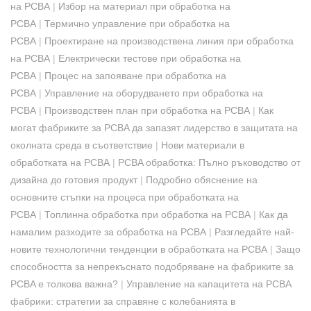
на PCBA
|
Избор на материал при обработка на
PCBA
|
Термично управление при обработка на
PCBA
|
Проектиране на производствена линия при обработка
на PCBA
|
Електрически тестове при обработка на
PCBA
|
Процес на запояване при обработка на
PCBA
|
Управление на оборудването при обработка на
PCBA
|
Производствен план при обработка на PCBA
|
Как
могат фабриките за PCBA да запазят лидерство в защитата на
околната среда в съответствие
|
Нови материали в
обработката на PCBA
|
PCBA обработка: Пълно ръководство от
дизайна до готовия продукт
|
Подробно обяснение на
основните стъпки на процеса при обработката на
PCBA
|
Топлинна обработка при обработка на PCBA
|
Как да
намалим разходите за обработка на PCBA
|
Разгледайте най-
новите технологични тенденции в обработката на PCBA
|
Защо
способността за непрекъснато подобряване на фабриките за
PCBA е толкова важна?
|
Управление на капацитета на PCBA
фабрики: стратегии за справяне с колебанията в