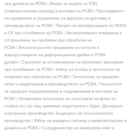
при дизайна на PCBA
|
Мерки за защита от ESD
(електростатичен разряд) в монтажа на PCBA
|
Проследимост
на суровините и управление на веригата за доставки в
производството на PCBA
|
Процес на сертифициране по ROHS
и CE при сглобяване на PCBA
|
Автоматизирано откриване и
отстраняване на проблеми при обработка на
PCBA
|
Високоскоростно предаване на сигнала и
маршрутизиране на диференциална двойка в PCBA
дизайн
|
Стратегии за оптимизиране на безоловно запояване
при сглобяване на PCBA
|
Избор на спойка и технология на
покритие при обработка на PCBA
|
Технология за прецизен
печат и моделиране в производството на PCBA
|
Технология
за прецизно позициониране и подравняване в монтажа на
PCBA
|
Иновативна технология за почистване на флюс от
спойка със сух лед превзема индустрията с буря
|
Договорно
електронно производство: Бъдещето на технологичното
производство
|
Избор на вградена система и микроконтролер в
дизайна на PCBA
|
Сътрудничество на инженерен екип и