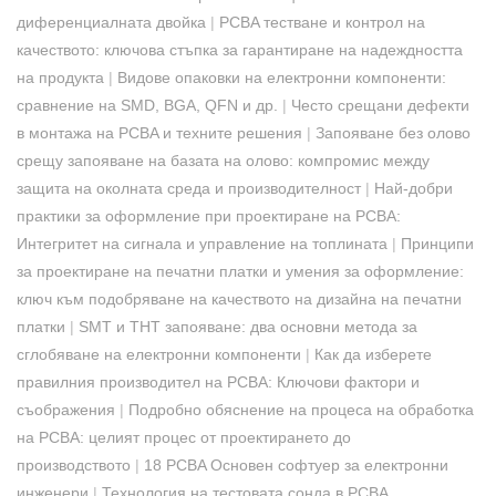
диференциалната двойка
|
PCBA тестване и контрол на
качеството: ключова стъпка за гарантиране на надеждността
на продукта
|
Видове опаковки на електронни компоненти:
сравнение на SMD, BGA, QFN и др.
|
Често срещани дефекти
в монтажа на PCBA и техните решения
|
Запояване без олово
срещу запояване на базата на олово: компромис между
защита на околната среда и производителност
|
Най-добри
практики за оформление при проектиране на PCBA:
Интегритет на сигнала и управление на топлината
|
Принципи
за проектиране на печатни платки и умения за оформление:
ключ към подобряване на качеството на дизайна на печатни
платки
|
SMT и THT запояване: два основни метода за
сглобяване на електронни компоненти
|
Как да изберете
правилния производител на PCBA: Ключови фактори и
съображения
|
Подробно обяснение на процеса на обработка
на PCBA: целият процес от проектирането до
производството
|
18 PCBA Основен софтуер за електронни
инженери
|
Технология на тестовата сонда в PCBA