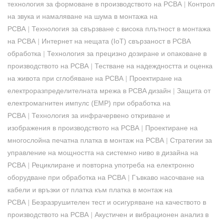
технология за формоване в производството на PCBA
|
Контрол
на звука и намаляване на шума в монтажа на
PCBA
|
Технология за свързване с висока плътност в монтажа
на PCBA
|
Интернет на нещата (IoT) свързаност в PCBA
обработка
|
Технология за прецизно дозиране и опаковане в
производството на PCBA
|
Тестване на надеждността и оценка
на живота при сглобяване на PCBA
|
Проектиране на
електроразпределителната мрежа в PCBA дизайн
|
Защита от
електромагнитен импулс (EMP) при обработка на
PCBA
|
Технология за инфрачервено откриване и
изображения в производството на PCBA
|
Проектиране на
многослойна печатна платка в монтаж на PCBA
|
Стратегии за
управление на мощността на системно ниво в дизайна на
PCBA
|
Рециклиране и повторна употреба на електронно
оборудване при обработка на PCBA
|
Гъвкаво насочване на
кабели и връзки от платка към платка в монтаж на
PCBA
|
Безразрушителен тест и осигуряване на качеството в
производството на PCBA
|
Акустичен и вибрационен анализ в