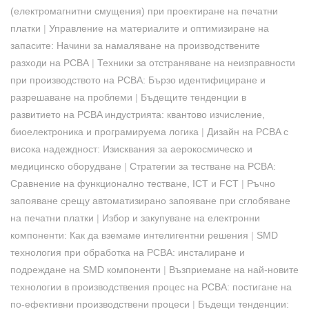
(електромагнитни смущения) при проектиране на печатни
платки
|
Управление на материалите и оптимизиране на
запасите: Начини за намаляване на производствените
разходи на PCBA
|
Техники за отстраняване на неизправности
при производството на PCBA: Бързо идентифициране и
разрешаване на проблеми
|
Бъдещите тенденции в
развитието на PCBA индустрията: квантово изчисление,
биоелектроника и програмируема логика
|
Дизайн на PCBA с
висока надеждност: Изисквания за аерокосмическо и
медицинско оборудване
|
Стратегии за тестване на PCBA:
Сравнение на функционално тестване, ICT и FCT
|
Ръчно
запояване срещу автоматизирано запояване при сглобяване
на печатни платки
|
Избор и закупуване на електронни
компоненти: Как да вземаме интелигентни решения
|
SMD
технология при обработка на PCBA: инсталиране и
подреждане на SMD компоненти
|
Възприемане на най-новите
технологии в производствения процес на PCBA: постигане на
по-ефективни производствени процеси
|
Бъдещи тенденции: