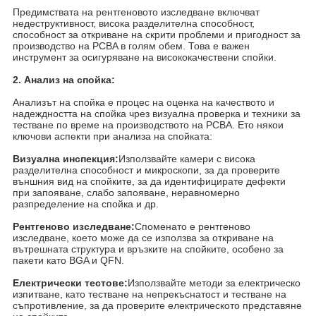
Предимствата на рентгеновото изследване включват
недеструктивност, висока разделителна способност,
способност за откриване на скрити проблеми и пригодност за
производство на PCBA в голям обем. Това е важен
инструмент за осигуряване на висококачествени спойки.
2. Анализ на спойка:
Анализът на спойка е процес на оценка на качеството и
надеждността на спойка чрез визуална проверка и техники за
тестване по време на производството на PCBA. Ето някои
ключови аспекти при анализа на спойката:
Визуална инспекция:
Използвайте камери с висока
разделителна способност и микроскопи, за да проверите
външния вид на спойките, за да идентифицирате дефекти
при запояване, слабо запояване, неравномерно
разпределение на спойка и др.
Рентгеново изследване:
Споменато е рентгеново
изследване, което може да се използва за откриване на
вътрешната структура и връзките на спойките, особено за
пакети като BGA и QFN.
Електрически тестове:
Използвайте методи за електрическо
изпитване, като тестване на непрекъснатост и тестване на
съпротивление, за да проверите електрическото представяне