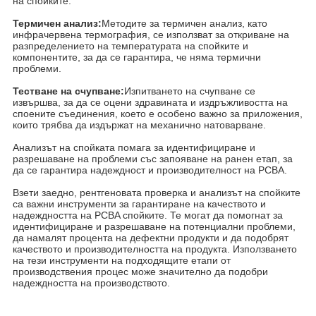
на спойките.
Термичен анализ:
Методите за термичен анализ, като
инфрачервена термография, се използват за откриване на
разпределението на температурата на спойките и
компонентите, за да се гарантира, че няма термични
проблеми.
Тестване на счупване:
Изпитването на счупване се
извършва, за да се оцени здравината и издръжливостта на
споените съединения, което е особено важно за приложения,
които трябва да издържат на механично натоварване.
Анализът на спойката помага за идентифициране и
разрешаване на проблеми със запояване на ранен етап, за
да се гарантира надеждност и производителност на PCBA.
Взети заедно, рентгеновата проверка и анализът на спойките
са важни инструменти за гарантиране на качеството и
надеждността на PCBA спойките. Те могат да помогнат за
идентифициране и разрешаване на потенциални проблеми,
да намалят процента на дефектни продукти и да подобрят
качеството и производителността на продукта. Използването
на тези инструменти на подходящите етапи от
производствения процес може значително да подобри
надеждността на производството.