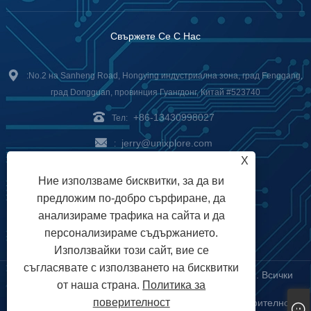
Свържете Се С Нас
:No.2 на Sanheng Road, Hongying индустриална зона, град Fenggang,
град Dongguan, провинция Гуангдонг, Китай #523740
+86-13430998027
Тел:
jerry@unixplore.com
:
X
Delivery Service
Payment
Ние използваме бисквитки, за да ви
предложим по-добро сърфиране, да
Options
анализираме трафика на сайта и да
персонализираме съдържанието.
Използвайки този сайт, вие се
съгласявате с използването на бисквитки
Авторско право © 2023 Unixplore Electronics Co., Ltd. Всички
от наша страна.
Политика за
права запазени
поверителност
Links
Sitemap
RSS
XML
Политика за поверителност
|
|
|
|