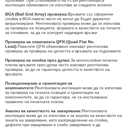
проблеми. При сглобяването на PCBA рентгеновата
инспекция обикновено се използва за следните аспекти:
BGA (Ball Grid Array) проверка:
Връзките със сферични
спойки в BGA пакети често не могат да бъдат директно
визуализирани. Рентгеновата проверка може да се използва
за проверка на позицията, формата и качеството на топките
за спояване, за да се осигурят надеждни връзки.
Проверка на опаковката QFN (Quad Flat No-
Lead):
Пакетите QFN обикновено изискват рентгенова
проверка за проверка на целостта и връзката на подложките.
Проверка на спойка през дупка:
За многослойни печатни
платки връзките през дупки често изискват рентгенова
проверка, за да се гарантира целостта и качеството на
връзката.
Позициониране и ориентация на
компонентите:
Рентгеновата инспекция може да се използва
за проверка на точната позиция и ориентация на
компонентите, за да се гарантира, че са инсталирани
правилно на печатната платка.
Анализ на качеството на заваряване:
Рентгеновата
инспекция може да се използва и за анализ на качеството на
зоната на заваряване, като разпределение на спойка,
дефекти при заваряване и слабо заваряване и др.