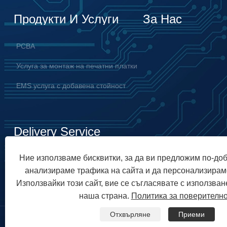
Продукти И Услуги
За Нас
PCBA
Услуга за монтаж на печатни платки
EMS услуга с добавена стойност
Delivery Service
Ние използваме бисквитки, за да ви предложим по-до
анализираме трафика на сайта и да персонализирам
Използвайки този сайт, вие се съгласявате с използван
наша страна.
Политика за поверителн
Отхвърляне
Приеми
Авторско право © 2023 Unixplore Electronics Co., Ltd. Всички п