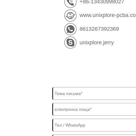
+86-13430998027
www.unixplore-pcba.c
8613267392369
unixplore.jerry