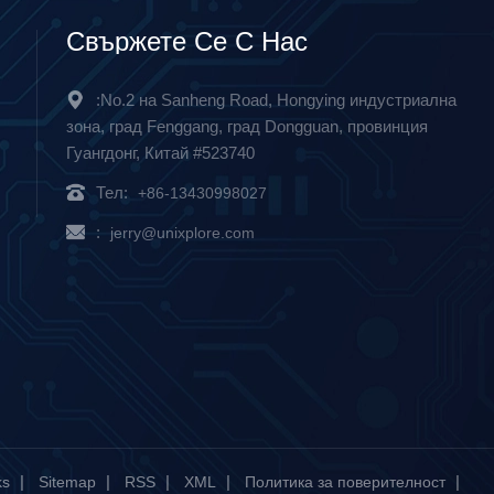
Свържете Се С Нас
:No.2 на Sanheng Road, Hongying индустриална
зона, град Fenggang, град Dongguan, провинция
Гуангдонг, Китай #523740
Тел:
+86-13430998027
:
jerry@unixplore.com
|
|
|
|
|
ks
Sitemap
RSS
XML
Политика за поверителност