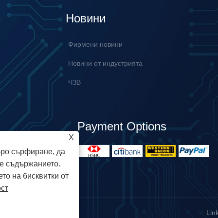
Новини
Фирмени новини
Новини от индустрията
ЧЗВ
Payment Options
X
бро сърфиране, да
е съдържанието.
ето на бисквитки от
ост
рава запазени
Lin