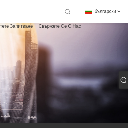
български
тете Запитване
Свържете Се С Нас