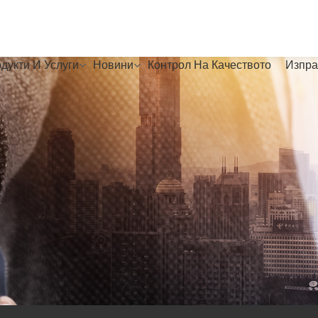
дукти И Услуги
Новини
Контрол На Качеството
Изпра