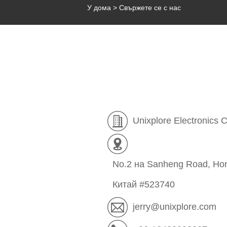
У дома
>
Свържете се с нас
Unixplore Electronics C
No.2 на Sanheng Road, Hon
Китай #523740
jerry@unixplore.com