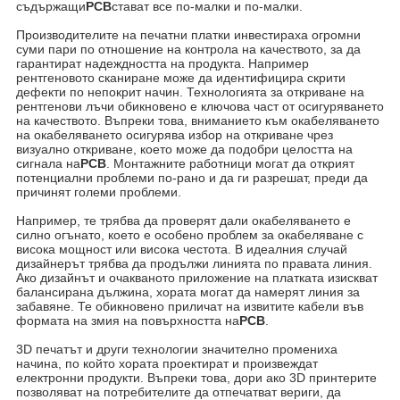
съдържащи
PCB
стават все по-малки и по-малки.
Производителите на печатни платки инвестираха огромни
суми пари по отношение на контрола на качеството, за да
гарантират надеждността на продукта. Например
рентгеновото сканиране може да идентифицира скрити
дефекти по непокрит начин. Технологията за откриване на
рентгенови лъчи обикновено е ключова част от осигуряването
на качеството. Въпреки това, вниманието към окабеляването
на окабеляването осигурява избор на откриване чрез
визуално откриване, което може да подобри целостта на
сигнала на
PCB
. Монтажните работници могат да открият
потенциални проблеми по-рано и да ги разрешат, преди да
причинят големи проблеми.
Например, те трябва да проверят дали окабеляването е
силно огънато, което е особено проблем за окабеляване с
висока мощност или висока честота. В идеалния случай
дизайнерът трябва да продължи линията по правата линия.
Ако дизайнът и очакваното приложение на платката изискват
балансирана дължина, хората могат да намерят линия за
забавяне. Те обикновено приличат на извитите кабели във
формата на змия на повърхността на
PCB
.
3D печатът и други технологии значително промениха
начина, по който хората проектират и произвеждат
електронни продукти. Въпреки това, дори ако 3D принтерите
позволяват на потребителите да отпечатват вериги, да