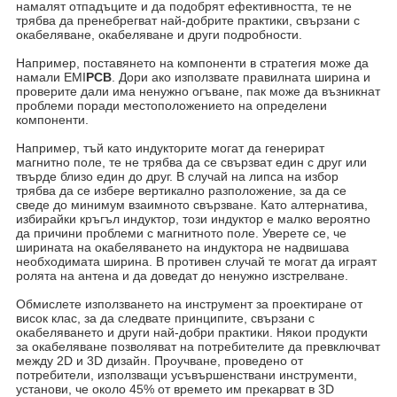
намалят отпадъците и да подобрят ефективността, те не
трябва да пренебрегват най-добрите практики, свързани с
окабеляване, окабеляване и други подробности.
Например, поставянето на компоненти в стратегия може да
намали EMI
PCB
. Дори ако използвате правилната ширина и
проверите дали има ненужно огъване, пак може да възникнат
проблеми поради местоположението на определени
компоненти.
Например, тъй като индукторите могат да генерират
магнитно поле, те не трябва да се свързват един с друг или
твърде близо един до друг. В случай на липса на избор
трябва да се избере вертикално разположение, за да се
сведе до минимум взаимното свързване. Като алтернатива,
избирайки кръгъл индуктор, този индуктор е малко вероятно
да причини проблеми с магнитното поле. Уверете се, че
ширината на окабеляването на индуктора не надвишава
необходимата ширина. В противен случай те могат да играят
ролята на антена и да доведат до ненужно изстрелване.
Обмислете използването на инструмент за проектиране от
висок клас, за да следвате принципите, свързани с
окабеляването и други най-добри практики. Някои продукти
за окабеляване позволяват на потребителите да превключват
между 2D и 3D дизайн. Проучване, проведено от
потребители, използващи усъвършенствани инструменти,
установи, че около 45% от времето им прекарват в 3D