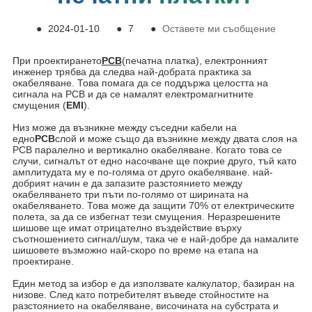
●
2024-01-10
●
7
●
Оставете ми съобщение
При проектирането
PCB
(печатна платка), електронният
инженер трябва да следва най-добрата практика за
окабеляване. Това помага да се поддържа целостта на
сигнала на PCB и да се намалят електромагнитните
смущения (
EMI
).
Низ може да възникне между съседни кабели на
едно
PCB
слой и може също да възникне между двата слоя на
PCB паралелно и вертикално окабеляване. Когато това се
случи, сигналът от едно насочване ще покрие друго, тъй като
амплитудата му е по-голяма от друго окабеляване. най-
добрият начин е да запазите разстоянието между
окабеляването три пъти по-голямо от ширината на
окабеляването. Това може да защити 70% от електрическите
полета, за да се избегнат тези смущения. Неразрешените
шишове ще имат отрицателно въздействие върху
съотношението сигнал/шум, така че е най-добре да намалите
шишовете възможно най-скоро по време на етапа на
проектиране.
Един метод за избор е да използвате калкулатор, базиран на
низове. След като потребителят въведе стойностите на
разстоянието на окабеляване, височината на субстрата и