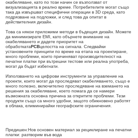
окабеляване, като по този начин се възползват от
визуализацията в реално време. Потребителите могат също
така да извършват специфични операции в 3D среда, като
подрязване на подложки, и след това да опитат в
действителния дизайн.
Това са някои приложими методи в бъдещия дизайн. Можете
да минимизирате EMI, като обърнете внимание на
окабеляването и дадете приоритет на
обработката
PCB
целостта на сигнала. Следвайки
установените принципи по време на етапа на проектиране,
много проблеми, които причиняват производителност на
печатни платки при вътрешни тестове или реална употреба,
могат да бъдат избегнати.
Използването на цифрови инструменти за управление на
проекти, които могат да проследяват окабеляването, също е
много полезно, включително проследяване на вземането на
решения за окабеляване, което помага да се намери
възможната основна причина за откритите проблеми. Тези
продукти също са много удобни, защото обикновено работят
в облака, елиминирайки географските ограничения.
Предишен:
Нов основен материал за рециклиране на печатни
платки: разтворим във вода