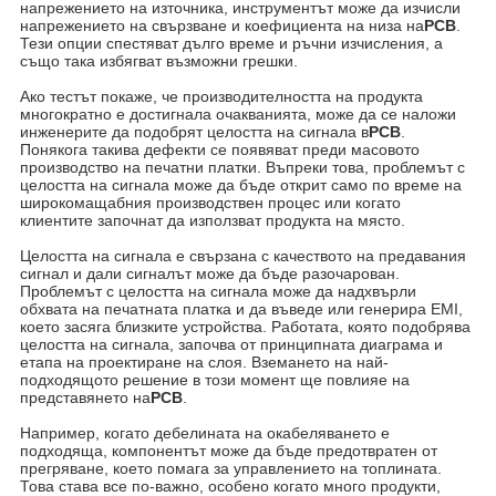
напрежението на източника, инструментът може да изчисли
напрежението на свързване и коефициента на низа на
PCB
.
Тези опции спестяват дълго време и ръчни изчисления, а
също така избягват възможни грешки.
Ако тестът покаже, че производителността на продукта
многократно е достигнала очакванията, може да се наложи
инженерите да подобрят целостта на сигнала в
PCB
.
Понякога такива дефекти се появяват преди масовото
производство на печатни платки. Въпреки това, проблемът с
целостта на сигнала може да бъде открит само по време на
широкомащабния производствен процес или когато
клиентите започнат да използват продукта на място.
Целостта на сигнала е свързана с качеството на предавания
сигнал и дали сигналът може да бъде разочарован.
Проблемът с целостта на сигнала може да надхвърли
обхвата на печатната платка и да въведе или генерира EMI,
което засяга близките устройства. Работата, която подобрява
целостта на сигнала, започва от принципната диаграма и
етапа на проектиране на слоя. Вземането на най-
подходящото решение в този момент ще повлияе на
представянето на
PCB
.
Например, когато дебелината на окабеляването е
подходяща, компонентът може да бъде предотвратен от
прегряване, което помага за управлението на топлината.
Това става все по-важно, особено когато много продукти,