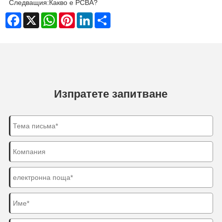
Следващия:
Какво е PCBA?
Facebook
X
WhatsApp
Pinterest
LinkedIn
Share
Изпратете запитване