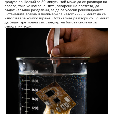
градуса по Целзий за 30 минути, той може да се разтвори на
слоеве, така че компонентите, заварени на платката, да
бъдат напълно разделени, за да се улесни рециклирането.
Останалите влакна и полимери са нетоксични и могат да се
използват за компостиране. Останалите разтвори също могат
да бъдат третирани със стандартна битова система за
отпадъчни води.