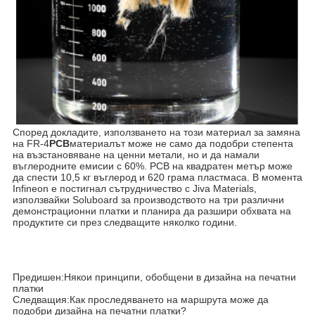
Според докладите, използването на този материал за замяна
на FR-4
PCB
материалът може не само да подобри степента
на възстановяване на ценни метали, но и да намали
въглеродните емисии с 60%. PCB на квадратен метър може
да спести 10,5 кг въглерод и 620 грама пластмаса. В момента
Infineon е постигнал сътрудничество с Jiva Materials,
използвайки Soluboard за производството на три различни
демонстрационни платки и планира да разшири обхвата на
продуктите си през следващите няколко години.
Предишен:
​Някои принципи, обобщени в дизайна на печатни
платки
Следващия:
Как проследяването на маршрута може да
подобри дизайна на печатни платки?