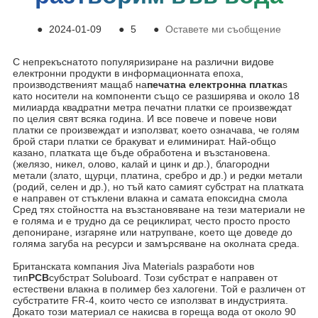
●
2024-01-09
●
5
●
Оставете ми съобщение
С непрекъснатото популяризиране на различни видове
електронни продукти в информационната епоха,
производственият мащаб на
печатна електронна платка
s
като носители на компоненти също се разширява и около 18
милиарда квадратни метра печатни платки се произвеждат
по целия свят всяка година. И все повече и повече нови
платки се произвеждат и използват, което означава, че голям
брой стари платки се бракуват и елиминират. Най-общо
казано, платката ще бъде обработена и възстановена.
(желязо, никел, олово, калай и цинк и др.), благородни
метали (злато, щурци, платина, сребро и др.) и редки метали
(родий, селен и др.), но тъй като самият субстрат на платката
е направен от стъклени влакна и самата епоксидна смола
Сред тях стойността на възстановяване на тези материали не
е голяма и е трудно да се рециклират, често просто просто
депониране, изгаряне или натрупване, което ще доведе до
голяма загуба на ресурси и замърсяване на околната среда.
Британската компания Jiva Materials разработи нов
тип
PCB
субстрат Soluboard. Този субстрат е направен от
естествени влакна в полимер без халогени. Той е различен от
субстратите FR-4, които често се използват в индустрията.
Докато този материал се накисва в гореща вода от около 90