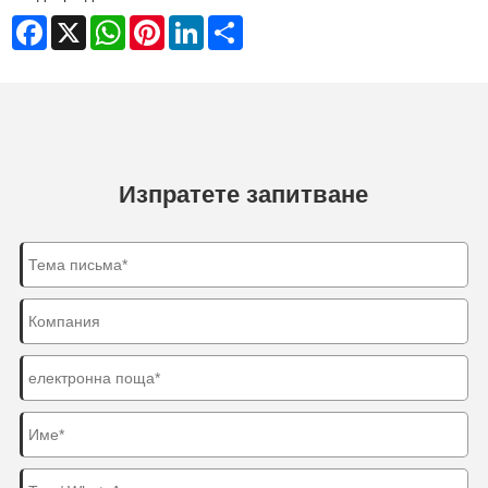
Facebook
X
WhatsApp
Pinterest
LinkedIn
Share
Изпратете запитване