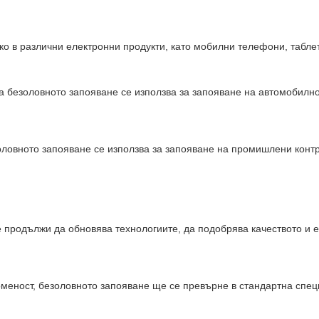
ко в различни електронни продукти, като мобилни телефони, табле
а безоловното запояване се използва за запояване на автомобилн
ловното запояване се използва за запояване на промишлени контр
 продължи да обновява технологиите, да подобрява качеството и е
оменост, безоловното запояване ще се превърне в стандартна спе