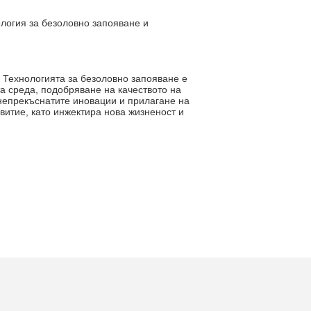
логия за безоловно запояване и
. Технологията за безоловно запояване е
а среда, подобряване на качеството на
 непрекъснатите иновации и прилагане на
витие, като инжектира нова жизненост и