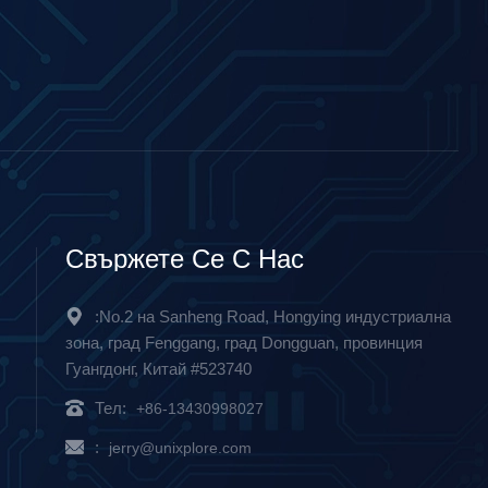
Свържете Се С Нас
:No.2 на Sanheng Road, Hongying индустриална
зона, град Fenggang, град Dongguan, провинция
Гуангдонг, Китай #523740
Тел:
+86-13430998027
:
jerry@unixplore.com