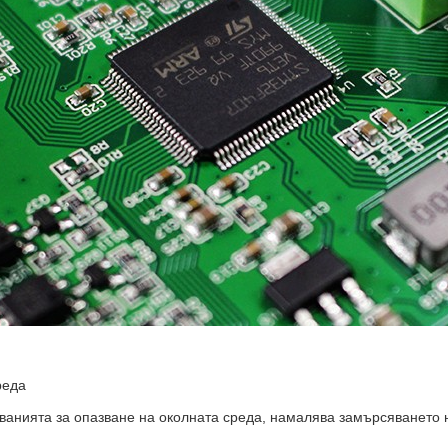
реда
кванията за опазване на околната среда, намалява замърсяването 