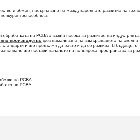
ество и обмен, насърчаване на международното развитие на техно
 конкурентоспособност.
и обработката на PCBA е важна посока за развитие на индустрията
онно производство
чрез намаляване на замърсяването на околнат
 стандарти и ще продължи да расте и да се развива. В бъдеще, с
 запояване ще постави началото на по-широко пространство за раз
аботка на PCBA
аботка на PCBA