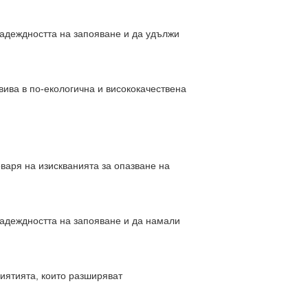
надеждността на запояване и да удължи
вива в по-екологична и висококачествена
варя на изискванията за опазване на
надеждността на запояване и да намали
иятията, които разширяват