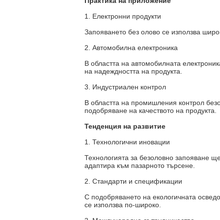
Практика на приложение
1. Електронни продукти
Запояването без олово се използва широ
2. Автомобилна електроника
В областта на автомобилната електроник
на надеждността на продукта.
3. Индустриален контрол
В областта на промишления контрол безо
подобряване на качеството на продукта.
Тенденция на развитие
1. Технологични иновации
Технологията за безоловно запояване ще
адаптира към пазарното търсене.
2. Стандарти и спецификации
С подобряването на екологичната освед
се използва по-широко.