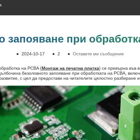
а
о запояване при обработк
●
2024-10-17
●
2
●
Оставете ми съобщение
обработка на PCBA (
Монтаж на печатна платка
) се превърна във 
 дълбочина безоловното запояване при обработката на PCBA, включ
азвитие, с цел да предостави на читателите цялостно разбиране и