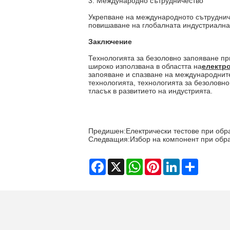
3. Международно сътрудничество
Укрепване на международното сътруднич
повишаване на глобалната индустриална
Заключение
Технологията за безоловно запояване пр
широко използвана в областта на
електр
запояване и спазване на международните
технологията, технологията за безоловно
тласък в развитието на индустрията.
Предишен:
Електрически тестове при обр
Следващия:
Избор на компонент при обр
Facebook
X
WhatsApp
Pinterest
LinkedIn
Share