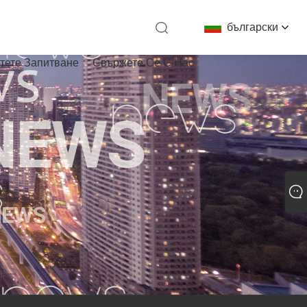
български
тете Запитване
Свържете Се С Нас