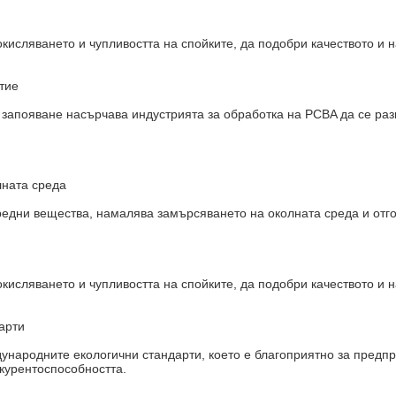
кисляването и чупливостта на спойките, да подобри качеството и 
тие
 запояване насърчава индустрията за обработка на PCBA да се раз
лната среда
едни вещества, намалява замърсяването на околната среда и отго
кисляването и чупливостта на спойките, да подобри качеството и 
арти
ународните екологични стандарти, което е благоприятно за предпр
курентоспособността.