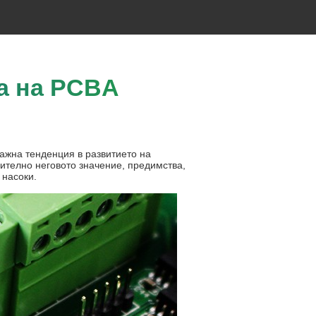
а на PCBA
важна тенденция в развитието на
ително неговото значение, предимства,
 насоки.