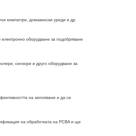
тни компютри, домакински уреди и др.
о електронно оборудване за подобряване
олери, сензори и друго оборудване за
фективността на запояване и да се
цификация на обработката на PCBA и ще