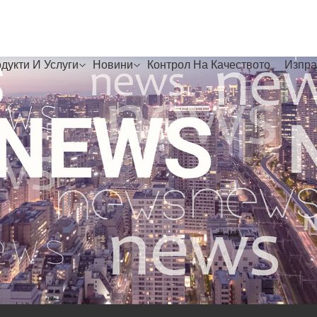
дукти И Услуги
Новини
Контрол На Качеството
Изпра