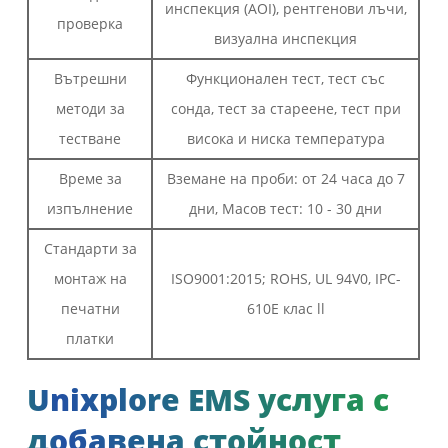
инспекция (AOI), рентгенови лъчи,
проверка
визуална инспекция
Вътрешни
Функционален тест, тест със
методи за
сонда, тест за стареене, тест при
тестване
висока и ниска температура
Време за
Вземане на проби: от 24 часа до 7
изпълнение
дни, Масов тест: 10 - 30 дни
Стандарти за
монтаж на
ISO9001:2015; ROHS, UL 94V0, IPC-
печатни
610E клас ll
платки
Unixplore EMS услуга с
добавена стойност