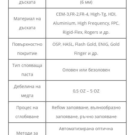
дъската
(6 мм)
CEM-3,FR-2,FR-4, High-Tg, HDI,
Материал на
Aluminium, High Frequency, FPC,
дъската
Rigid-Flex, Rogers и др.
Повърхностно
OSP, HASL, Flash Gold, ENIG, Gold
покритие
Finger и др.
Тип спояваща
Оловен или безоловен
паста
Дебелина на
0,5 OZ – 5 OZ
медта
Процес на
Reflow запояване, вълнообразно
сглобяване
запояване, ръчно запояване
Автоматизирана оптична
Методи за