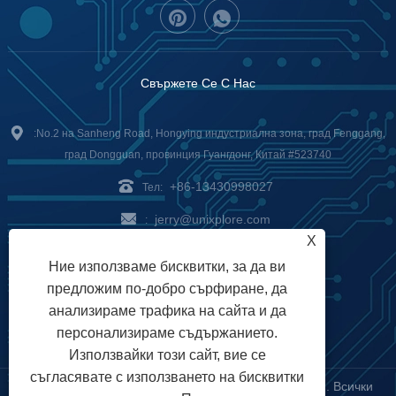
Свържете Се С Нас
:No.2 на Sanheng Road, Hongying индустриална зона, град Fenggang,
град Dongguan, провинция Гуангдонг, Китай #523740
+86-13430998027
Тел:
jerry@unixplore.com
:
X
Delivery Service
Payment
Ние използваме бисквитки, за да ви
предложим по-добро сърфиране, да
Options
анализираме трафика на сайта и да
персонализираме съдържанието.
Използвайки този сайт, вие се
съгласявате с използването на бисквитки
Авторско право © 2023 Unixplore Electronics Co., Ltd. Всички