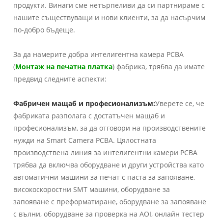
продукти. Винаги сме нетърпеливи да си партнираме с
нашите съществуващи и нови клиенти, за да насърчим
по-добро бъдеще.
За да намерите добра интелигентна камера PCBA
(
Монтаж на печатна платка
) фабрика, трябва да имате
предвид следните аспекти:
Фабричен мащаб и професионализъм:
Уверете се, че
фабриката разполага с достатъчен мащаб и
професионализъм, за да отговори на производствените
нужди на Smart Camera PCBA. Цялостната
производствена линия за интелигентни камери PCBA
трябва да включва оборудване и други устройства като
автоматични машини за печат с паста за запояване,
високоскоростни SMT машини, оборудване за
запояване с преформатиране, оборудване за запояване
с вълни, оборудване за проверка на AOI, онлайн тестер