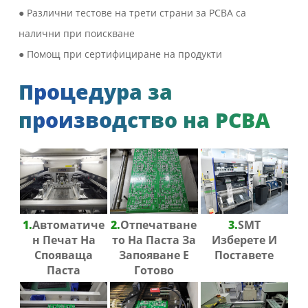
● Различни тестове на трети страни за PCBA са
налични при поискване
● Помощ при сертифициране на продукти
Процедура за
производство на PCBA
1.
Автоматиче
2.
Отпечатване
3.
SMT
Н Печат На
То На Паста За
Изберете И
Спояваща
Запояване Е
Поставете
Паста
Готово