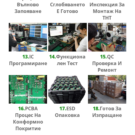
Вълново
Сглобяването
Инспекция За
Запояване
Е Готово
Монтаж На
THT
13.
IC
14.
Функциона
15.
QC
Програмиране
Лен Тест
Проверка И
Ремонт
16.
PCBA
17.
ESD
18.
Готов За
Процес На
Опаковка
Изпращане
Конформно
Покритие