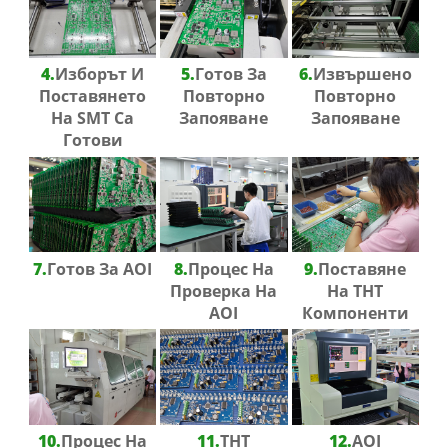
4.
Изборът И
5.
Готов За
6.
Извършено
Поставянето
Повторно
Повторно
На SMT Са
Запояване
Запояване
Готови
7.
Готов За AOI
8.
Процес На
9.
Поставяне
Проверка На
На THT
AOI
Компоненти
10.
Процес На
11.
THT
12.
AOI