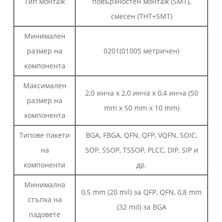
Тип монтаж
повърхностен монтаж (SMT),
смесен (THT+SMT)
Минимален
размер на
0201(01005 метричен)
компонента
Максимален
2,0 инча x 2,0 инча x 0,4 инча (50
размер на
mm x 50 mm x 10 mm)
компонента
Типове пакети
BGA, FBGA, QFN, QFP, VQFN, SOIC,
на
SOP, SSOP, TSSOP, PLCC, DIP, SIP и
компоненти
др.
Минимална
0,5 mm (20 mil) за QFP, QFN, 0,8 mm
стъпка на
(32 mil) за BGA
падовете