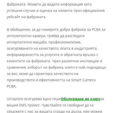
фабриката. Можете да видите информация като
успешни случаи и оценка на клиента чрез официалния
уебсайт на фабриката.
В обобщение, за да намерите добра фабрика за PCBA за
интелигентни камери, трябва да разгледате
изчерпателно мащаба, професионализма,
осигуряването на качеството, опита в индустрията,
информираността за услугите и обратната връзка с
клиентите на фабриката. Чрез различни инспекции и
сравнения, изборът на фабрика, която е най-подходяща
за вас, може да гарантира качеството на
производството и ефективността на Smart Camera
PCBA.
Unixplore осигурява едно гише
Обслужване до ключ
за
вашия EMS проект. Чувствайте се свободни да се
свържете с нас за вашата сграда на дъска, ние можем