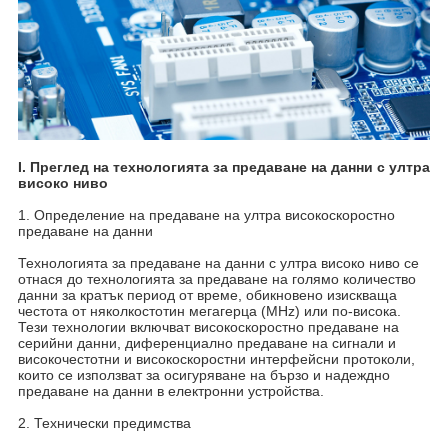
I. Преглед на технологията за предаване на данни с ултра
високо ниво
1. Определение на предаване на ултра високоскоростно
предаване на данни
Технологията за предаване на данни с ултра високо ниво се
отнася до технологията за предаване на голямо количество
данни за кратък период от време, обикновено изискваща
честота от няколкостотин мегагерца (MHz) или по-висока.
Тези технологии включват високоскоростно предаване на
серийни данни, диференциално предаване на сигнали и
високочестотни и високоскоростни интерфейсни протоколи,
които се използват за осигуряване на бързо и надеждно
предаване на данни в електронни устройства.
2. Технически предимства