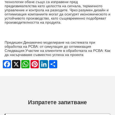
технологии обаче също са изправени пред
предизвикателства като целостта на сигнала, термичното
управление и контрола на разходите. Чрез разумен дизайн и
оптимизация компаниите могат да осигурят икономическото и
устойчивото производство, като същевременно подобряват
производителността на продукта.
Предишен:
Динамично моделиране на системата при
обработка на PCBA: от симулация до оптимизация
Следващия:
Участие на клиентите в обработката на PCBA: Как
да насърчаваме съвместно успеха на проекта
Facebook
X
WhatsApp
Pinterest
LinkedIn
Share
Изпратете запитване