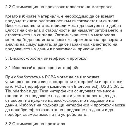
2.2 Оптимизация на производителността на материала
Когато избирате материали, е необходимо да се вземат
предвид тяхната адаптивност към високочестотни сигнали.
Висококачествените материали могат да осигурят по-добра
цялост на сигнала и стабилност и да намалят затихването и
отражението на сигнала. Оптимизирането на материала
може да бъде постигната чрез експериментална проверка и
анализ на симулацията, за да се гарантира качеството на
предаването на данни в практически приложения.
3. Високоскоростен интерфейс и протокол
3.1 Използвайте разширен интерфейс
При обработката на PCBA могат да се използват
усъвършенствани високоскоростни интерфейси и протоколи
като PCIE (периферни компоненти Interconnect), USB 3.0/3.1,
Thunderbolt и др. Тези интерфейси осигуряват по-високи
скорости на предаване на данни и честотна лента, за да
отговорят на нуждите на високоскоростно предаване на
данни. Изборът на подходящи интерфейси и протоколи може
да подобри ефективността на предаване на данни и да
подобри съвместимостта на устройството.
3.2 Оптимизация на протокола