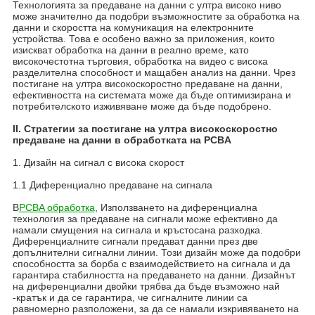
Технологията за предаване на данни с ултра високо ниво
може значително да подобри възможностите за обработка на
данни и скоростта на комуникация на електронните
устройства. Това е особено важно за приложения, които
изискват обработка на данни в реално време, като
високочестотна търговия, обработка на видео с висока
разделителна способност и мащабен анализ на данни. Чрез
постигане на ултра високоскоростно предаване на данни,
ефективността на системата може да бъде оптимизирана и
потребителското изживяване може да бъде подобрено.
II. Стратегии за постигане на ултра високоскоростно
предаване на данни в обработката на PCBA
1. Дизайн на сигнал с висока скорост
1.1 Диференциално предаване на сигнала
В
PCBA обработка
, Използването на диференциална
технология за предаване на сигнали може ефективно да
намали смущения на сигнала и кръстосана разходка.
Диференциалните сигнали предават данни през две
допълнителни сигнални линии. Този дизайн може да подобри
способността за борба с взаимодействието на сигнала и да
гарантира стабилността на предаването на данни. Дизайнът
на диференциални двойки трябва да бъде възможно най
-кратък и да се гарантира, че сигналните линии са
равномерно разположени, за да се намали изкривяването на