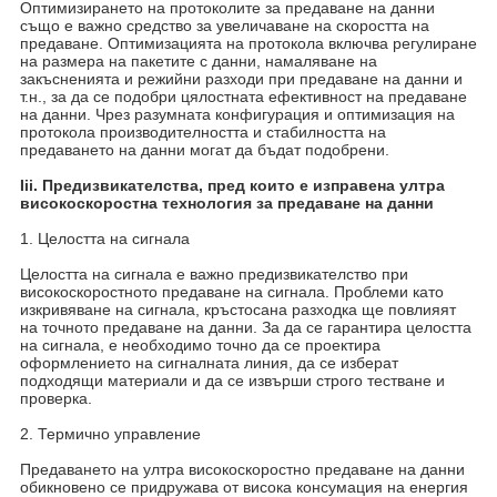
Оптимизирането на протоколите за предаване на данни
също е важно средство за увеличаване на скоростта на
предаване. Оптимизацията на протокола включва регулиране
на размера на пакетите с данни, намаляване на
закъсненията и режийни разходи при предаване на данни и
т.н., за да се подобри цялостната ефективност на предаване
на данни. Чрез разумната конфигурация и оптимизация на
протокола производителността и стабилността на
предаването на данни могат да бъдат подобрени.
Iii. Предизвикателства, пред които е изправена ултра
високоскоростна технология за предаване на данни
1. Целостта на сигнала
Целостта на сигнала е важно предизвикателство при
високоскоростното предаване на сигнала. Проблеми като
изкривяване на сигнала, кръстосана разходка ще повлияят
на точното предаване на данни. За да се гарантира целостта
на сигнала, е необходимо точно да се проектира
оформлението на сигналната линия, да се изберат
подходящи материали и да се извърши строго тестване и
проверка.
2. Термично управление
Предаването на ултра високоскоростно предаване на данни
обикновено се придружава от висока консумация на енергия