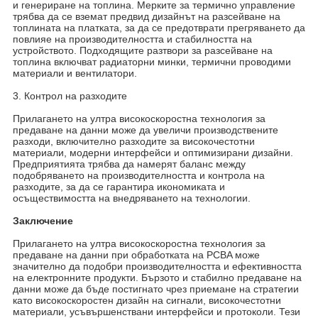
и генериране на топлина. Мерките за термично управление
трябва да се вземат предвид дизайнът на разсейване на
топлината на платката, за да се предотврати прегряването да
повлияе на производителността и стабилността на
устройството. Подходящите разтвори за разсейване на
топлина включват радиаторни минки, термични проводими
материали и вентилатори.
3. Контрол на разходите
Прилагането на ултра високоскоростна технология за
предаване на данни може да увеличи производствените
разходи, включително разходите за високочестотни
материали, модерни интерфейси и оптимизирани дизайни.
Предприятията трябва да намерят баланс между
подобряването на производителността и контрола на
разходите, за да се гарантира икономиката и
осъществимостта на внедряването на технологии.
Заключение
Прилагането на ултра високоскоростна технология за
предаване на данни при обработката на PCBA може
значително да подобри производителността и ефективността
на електронните продукти. Бързото и стабилно предаване на
данни може да бъде постигнато чрез приемане на стратегии
като високоскоростен дизайн на сигнали, високочестотни
материали, усъвършенствани интерфейси и протоколи. Тези