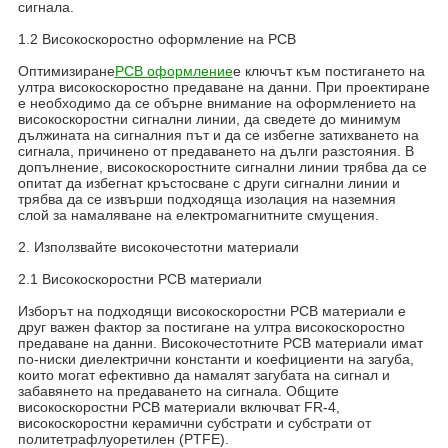
сигнала.
1.2 Високоскоростно оформление на PCB
Оптимизиране
PCB оформление
е ключът към постигането на
ултра високоскоростно предаване на данни. При проектиране
е необходимо да се обърне внимание на оформлението на
високоскоростни сигнални линии, да сведете до минимум
дължината на сигналния път и да се избегне затихването на
сигнала, причинено от предаването на дълги разстояния. В
допълнение, високоскоростните сигнални линии трябва да се
опитат да избегнат кръстосване с други сигнални линии и
трябва да се извърши подходяща изолация на наземния
слой за намаляване на електромагнитните смущения.
2. Използвайте високочестотни материали
2.1 Високоскоростни PCB материали
Изборът на подходящи високоскоростни PCB материали е
друг важен фактор за постигане на ултра високоскоростно
предаване на данни. Високочестотните PCB материали имат
по-ниски диелектрични константи и коефициенти на загуба,
които могат ефективно да намалят загубата на сигнал и
забавянето на предаването на сигнала. Общите
високоскоростни PCB материали включват FR-4,
високоскоростни керамични субстрати и субстрати от
политетрафлуоретилен (PTFE).