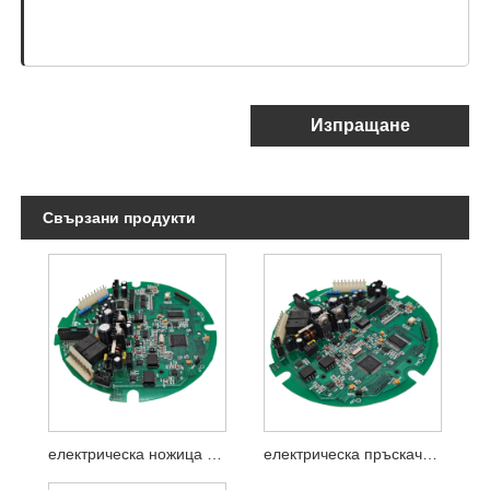
Изпращане
Свързани продукти
електрическа ножица за жив плет PCBA
електрическа пръскачка PCBA