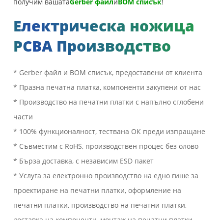
получим вашата
Gerber файл
и
BOM списък
!
Електрическа ножица
PCBA Производство
* Gerber файл и BOM списък, предоставени от клиента
* Празна печатна платка, компоненти закупени от нас
* Производство на печатни платки с напълно сглобени
части
* 100% функционалност, тествана ОК преди изпращане
* Съвместим с RoHS, производствен процес без олово
* Бърза доставка, с независим ESD пакет
* Услуга за електронно производство на едно гише за
проектиране на печатни платки, оформление на
печатни платки, производство на печатни платки,
доставка на компоненти, монтаж на печатни платки