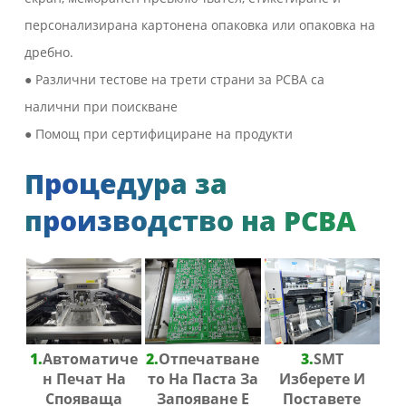
персонализирана картонена опаковка или опаковка на
дребно.
● Различни тестове на трети страни за PCBA са
налични при поискване
● Помощ при сертифициране на продукти
Процедура за
производство на PCBA
1.
Автоматиче
2.
Отпечатване
3.
SMT
Н Печат На
То На Паста За
Изберете И
Спояваща
Запояване Е
Поставете