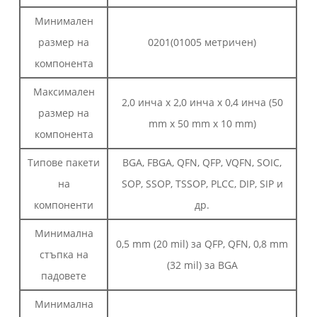
Минимален
размер на
0201(01005 метричен)
компонента
Максимален
2,0 инча x 2,0 инча x 0,4 инча (50
размер на
mm x 50 mm x 10 mm)
компонента
Типове пакети
BGA, FBGA, QFN, QFP, VQFN, SOIC,
на
SOP, SSOP, TSSOP, PLCC, DIP, SIP и
компоненти
др.
Минимална
0,5 mm (20 mil) за QFP, QFN, 0,8 mm
стъпка на
(32 mil) за BGA
падовете
Минимална