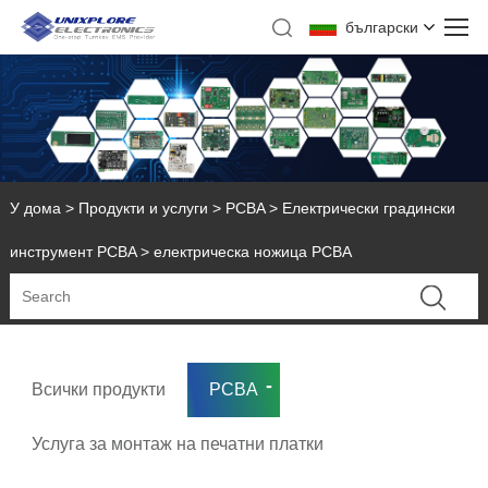
български
У дома
>
Продукти и услуги
>
PCBA
>
Електрически градински
инструмент PCBA
> електрическа ножица PCBA
Всички продукти
PCBA
Услуга за монтаж на печатни платки