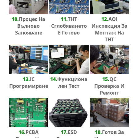
10.
Процес На
11.
THT
12.
AOI
Вълново
Сглобяването
Инспекция За
Запояване
Е Готово
Монтаж На
THT
13.
IC
14.
Функциона
15.
QC
Програмиране
Лен Тест
Проверка И
Ремонт
16.
PCBA
17.
ESD
18.
Готов За