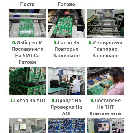
Паста
Готово
4.
Изборът И
5.
Готов За
6.
Извършено
Поставянето
Повторно
Повторно
На SMT Са
Запояване
Запояване
Готови
7.
Готов За AOI
8.
Процес На
9.
Поставяне
Проверка На
На THT
AOI
Компоненти