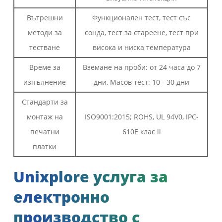
Вътрешни
Функционален тест, тест със
методи за
сонда, тест за стареене, тест при
тестване
висока и ниска температура
Време за
Вземане на проби: от 24 часа до 7
изпълнение
дни, Масов тест: 10 - 30 дни
Стандарти за
монтаж на
ISO9001:2015; ROHS, UL 94V0, IPC-
печатни
610E клас ll
платки
Unixplore услуга за
електронно
производство с