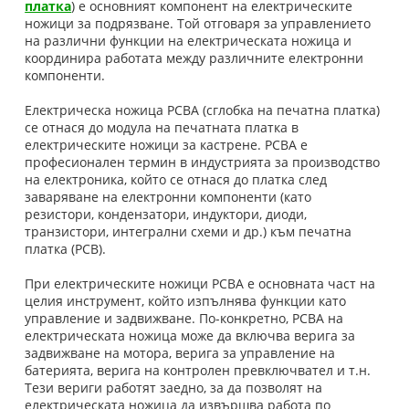
платка
) е основният компонент на електрическите
ножици за подрязване. Той отговаря за управлението
на различни функции на електрическата ножица и
координира работата между различните електронни
компоненти.
Електрическа ножица PCBA (сглобка на печатна платка)
се отнася до модула на печатната платка в
електрическите ножици за кастрене. PCBA е
професионален термин в индустрията за производство
на електроника, който се отнася до платка след
заваряване на електронни компоненти (като
резистори, кондензатори, индуктори, диоди,
транзистори, интегрални схеми и др.) към печатна
платка (PCB).
При електрическите ножици PCBA е основната част на
целия инструмент, който изпълнява функции като
управление и задвижване. По-конкретно, PCBA на
електрическата ножица може да включва верига за
задвижване на мотора, верига за управление на
батерията, верига на контролен превключвател и т.н.
Тези вериги работят заедно, за да позволят на
електрическата ножица да извършва работа по