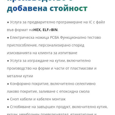
добавена стойност
● Услуга за предварително програмиране на IC с файл
във формат на
HEX, ELF
и
BIN
.
● Електрическа ножица PCBA Функционално тестово
приспособление, персонализирано според
изискванията на клиента за изпитване
● Услуга за изграждане на кутии, включително
производство на форми и части от пластмасови и
метални кутии
● Конформно покритие, включително селективно
лаково покритие, заливане с епоксидна смола
● Сноп кабели и кабелен монтаж
● Сглобяване на завършен продукт, включително кутия,
екран, мембранен превключвател, етикетиране и