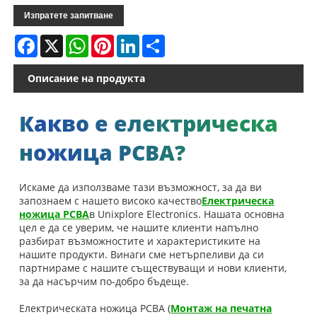
Изпратете запитване
Facebook
X
WhatsApp
Pinterest
LinkedIn
Share
Описание на продукта
Какво е електрическа
ножица PCBA?
Искаме да използваме тази възможност, за да ви
запознаем с нашето високо качество
Електрическа
ножица PCBA
в Unixplore Electronics. Нашата основна
цел е да се уверим, че нашите клиенти напълно
разбират възможностите и характеристиките на
нашите продукти. Винаги сме нетърпеливи да си
партнираме с нашите съществуващи и нови клиенти,
за да насърчим по-добро бъдеще.
Електрическата ножица PCBA (
Монтаж на печатна