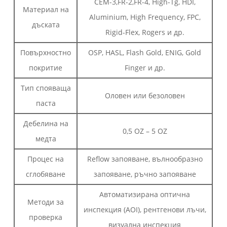
CEM-3,FR-2,FR-4, High-Tg, HDI,
Материал на
Aluminium, High Frequency, FPC,
дъската
Rigid-Flex, Rogers и др.
Повърхностно
OSP, HASL, Flash Gold, ENIG, Gold
покритие
Finger и др.
Тип спояваща
Оловен или безоловен
паста
Дебелина на
0,5 OZ – 5 OZ
медта
Процес на
Reflow запояване, вълнообразно
сглобяване
запояване, ръчно запояване
Автоматизирана оптична
Методи за
инспекция (AOI), рентгенови лъчи,
проверка
визуална инспекция