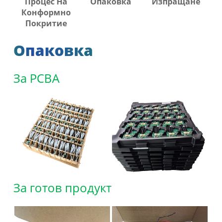
Процес На
Опаковка
Изпращане
Конформно
Покритие
Опаковка
За PCBA
За готов продукт