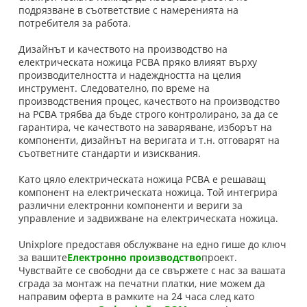
подрязване в съответствие с намеренията на
потребителя за работа.
Дизайнът и качеството на производство на
електрическата ножица PCBA пряко влияят върху
производителността и надеждността на целия
инструмент. Следователно, по време на
производствения процес, качеството на производство
на PCBA трябва да бъде строго контролирано, за да се
гарантира, че качеството на заваряване, изборът на
компоненти, дизайнът на веригата и т.н. отговарят на
съответните стандарти и изисквания.
Като цяло електрическата ножица PCBA е решаващ
компонент на електрическата ножица. Той интегрира
различни електронни компоненти и вериги за
управление и задвижване на електрическата ножица.
Unixplore предоставя обслужване на едно гише до ключ
за вашите
Електронно производство
проект.
Чувствайте се свободни да се свържете с нас за вашата
сграда за монтаж на печатни платки, ние можем да
направим оферта в рамките на 24 часа след като