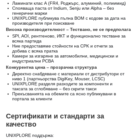
Ламинати клас А (FR4, Роджърс, алуминий, полиимид)
Спояваща паста от Indium, Senju или Alpha – без
генерични марки
UNIXPLORE публикува пълна BOM с кодове за дата на
производителя при поискване
Висока производителност – Тествано, не се предполага
SPI, AOI, рентгеново, ИКТ и функционално тестване за
всяка партида
Ние предоставяме стойности на CPK и отчети за
добива с всяка пратка
Камери за изгаряне за автомобилни, медицински и
индустриални PCBA
Конкурентна цена – прозрачна структура
Директно снабдяване с материали от дистрибутори от
ниво 1 (партньорства DigiKey, Mouser, LCSC)
UNIXPLORE разделя разходите за компоненти и
таксата за сглобяване – без скрити такси
Прекъсванията на обемите са ясно публикувани в
портала за клиенти
Сертификати и стандарти за
качество
UNIXPLORE поддържа: