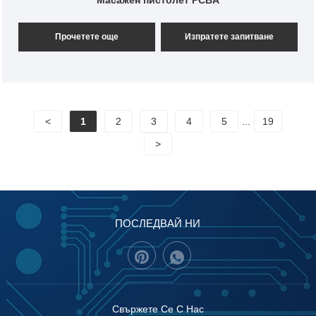
Прочетете още
Изпратете запитване
<
1
2
3
4
5
...
19
>
ПОСЛЕДВАЙ НИ
Свържете Се С Нас