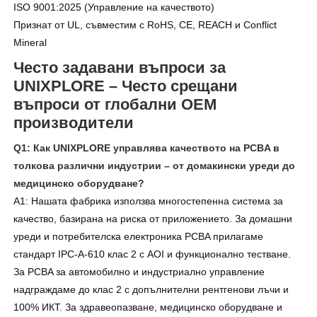
ISO 9001:2025 (Управление на качеството)
Признат от UL, съвместим с RoHS, CE, REACH и Conflict
Mineral
Често задавани въпроси за
UNIXPLORE – Често срещани
въпроси от глобални OEM
производители
Q1: Как UNIXPLORE управлява качеството на PCBA в
толкова различни индустрии – от домакински уреди до
медицинско оборудване?
A1: Нашата фабрика използва многостепенна система за
качество, базирана на риска от приложението. За домашни
уреди и потребителска електроника PCBA прилагаме
стандарт IPC-A-610 клас 2 с AOI и функционално тестване.
За PCBA за автомобилно и индустриално управление
надграждаме до клас 2 с допълнителни рентгенови лъчи и
100% ИКТ. За здравеопазване, медицинско оборудване и