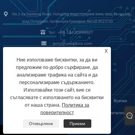
:No.2 на Sanheng Road, Hongying индустриална зона, град Fenggang,
град Dongguan, провинция Гуангдонг, Китай #523740
+86-13430998027
Тел:
jerry@unixplore.com
:
X
Delivery Service
Payment
Ние използваме бисквитки, за да ви
предложим по-добро сърфиране, да
Options
анализираме трафика на сайта и да
персонализираме съдържанието.
Използвайки този сайт, вие се
съгласявате с използването на бисквитки
Авторско право © 2023 Unixplore Electronics Co., Ltd. Всички
от наша страна.
Политика за
права запазени
поверителност
Links
Sitemap
RSS
XML
Политика за поверителност
|
|
|
|
|
Отхвърляне
Приеми
whatsapp