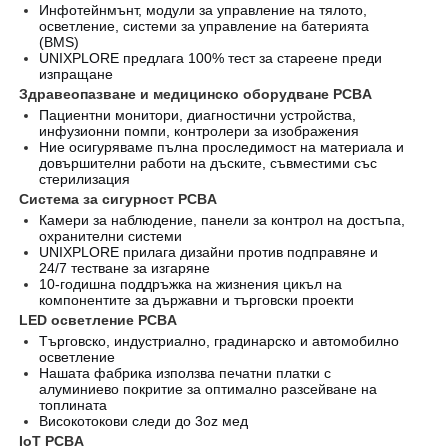
Инфотейнмънт, модули за управление на тялото,
осветление, системи за управление на батерията
(BMS)
UNIXPLORE предлага 100% тест за стареене преди
изпращане
Здравеопазване и медицинско оборудване PCBA
Пациентни монитори, диагностични устройства,
инфузионни помпи, контролери за изображения
Ние осигуряваме пълна проследимост на материала и
довършителни работи на дъските, съвместими със
стерилизация
Система за сигурност PCBA
Камери за наблюдение, панели за контрол на достъпа,
охранителни системи
UNIXPLORE прилага дизайни против подправяне и
24/7 тестване за изгаряне
10-годишна поддръжка на жизнения цикъл на
компонентите за държавни и търговски проекти
LED осветление PCBA
Търговско, индустриално, градинарско и автомобилно
осветление
Нашата фабрика използва печатни платки с
алуминиево покритие за оптимално разсейване на
топлината
Високотокови следи до 3oz мед
IoT PCBA