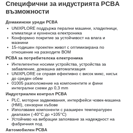
Специфични за индустрията PCBA
възможности
Домакински уреди PCBA
UNIXPLORE поддържа перални машини, хладилници,
климатици и кухненска електроника
Конформно покритие за устойчивост на влага и
мазнини
15-годишен проектен живот с оптимизирана по
отношение на разходите BOM
PCBA за потребителска електроника
Интелигентни носими устройства, устройства за
забавление, домашна автоматизация
UNIXPLORE се справя ефективно с висок микс, нисък
до среден обем
01005 разположение на компонентите и фини
интегрални схеми до 0,3 mm
Индустриален контрол PCBA
PLC, моторни задвижвания, интерфейси човек-машина
(HMI), сензорни хъбове
Използваме компоненти с разширен температурен
диапазон (-40°C до +105°C)
Устойчиво на вибрации запояване за надеждност на
фабричния под
Автомобилен PCBA