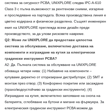
система за сигурност PCBA, UNIXPLORE следва IPC-A-610
Class 3 с пълна възможност за рентгенови снимки, изгаряне
и проследяване на партидата. Всяка производствена линия е
цветно кодирана и физически разделена. Същият инженерен
екип на UNIXPLORE преглежда всеки дизайн преди
производството, за да улови рисковете навреме.
Q2: Може ли UNIXPLORE да предостави цялостна
система за обслужване, включително доставка на
компоненти и изграждане на кутия за електрически
градински инструмент PCBA?
A2: Да. Пълната система за обслужване на UNIXPLORE
обхваща четири нива: (1) Набавяне на компоненти –
купуваме директно от оторизирани дистрибутори; (2) SMT и
монтаж през отвор; (3) Конформно покритие или засаждане
(прахо/водоустойчиво за градински инструменти); (4)
Изграждане на кутия, включително запояване на снопа на
батерията, сглобяване на бутони и мигане на фърмуера. За
електрическия градински инструмент PCBA можем да