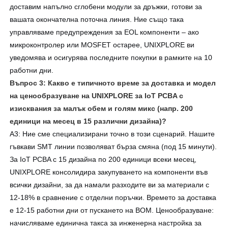
доставим напълно сглобени модули за дръжки, готови за
вашата окончателна поточна линия. Ние също така
управляваме предупреждения за EOL компоненти – ако
микроконтролер или MOSFET остарее, UNIXPLORE ви
уведомява и осигурява последните покупки в рамките на 10
работни дни.
Въпрос 3: Какво е типичното време за доставка и модел
на ценообразуване на UNIXPLORE за IoT PCBA с
изисквания за малък обем и голям микс (напр. 200
единици на месец в 15 различни дизайна)?
A3: Ние сме специализирани точно в този сценарий. Нашите
гъвкави SMT линии позволяват бърза смяна (под 15 минути).
За IoT PCBA с 15 дизайна по 200 единици всеки месец,
UNIXPLORE консолидира закупуването на компоненти във
всички дизайни, за да намали разходите ви за материали с
12-18% в сравнение с отделни поръчки. Времето за доставка
е 12-15 работни дни от пускането на BOM. Ценообразуване:
начисляваме единична такса за инженерна настройка за