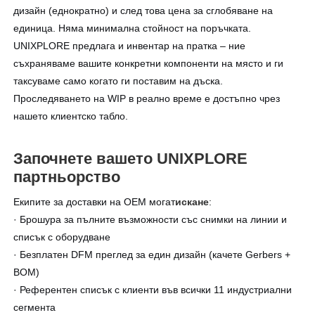
дизайн (еднократно) и след това цена за сглобяване на
единица. Няма минимална стойност на поръчката.
UNIXPLORE предлага и инвентар на пратка – ние
съхраняваме вашите конкретни компоненти на място и ги
таксуваме само когато ги поставим на дъска.
Проследяването на WIP в реално време е достъпно чрез
нашето клиентско табло.
Започнете вашето UNIXPLORE
партньорство
Екипите за доставки на OEM могат
искане
:
· Брошура за пълните възможности със снимки на линии и
списък с оборудване
· Безплатен DFM преглед за един дизайн (качете Gerbers +
BOM)
· Референтен списък с клиенти във всички 11 индустриални
сегмента