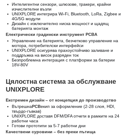
Интелигентни сензори, шлюзове, тракери, крайни
изчислителни възли
UNIXPLORE интегрира Wi-Fi, Bluetooth, LoRa, Zigbee и
4G/5G модули
Дизайн с изключително ниска мощност и щадящ
батерията монтаж
Електрически градински инструмент PCBA
Управление на батерията, безчетково управление на
мотора, потребителски интерфейси
UNIXPLORE осигурява прахоустойчиво заливане и
поддръжка на висок разряден ток
Безпроблемна интеграция с платформи за батерии
18V-80V
Цялостна система за обслужване
UNIXPLORE
Екстремен дизайн – от концепция до производство
Вътрешна
PCB
екип за оформление (2-28 слоя, HDI,
твърдо-гъвкав)
UNIXPLORE доставя DFM/DFA отчети в рамките на 24
работни часа
Готови прототипи за 5-7 работни дни
Качествени суровини – без преки пътища